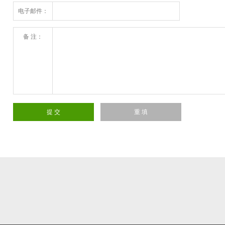
电子邮件：
备 注：