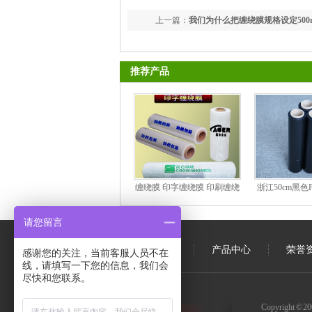
上一篇：
我们为什么把缠绕膜规格设定50
普一下
推荐产品
缠绕膜 印字缠绕膜 印刷缠绕
浙江50cm黑色
膜 PE印字缠绕膜
伸膜生产厂家通
实体
请您留言
公司首页
产品中心
荣誉
感谢您的关注，当前客服人员不在
线，请填写一下您的信息，我们会
尽快和您联系。
Copyright