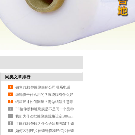
同类文章排行
销售PE拉伸缠绕膜的公司联系电话，
缠绕膜厂家都在哪可以推荐下吗？
缠绕膜干什么用的？缠绕膜有什么好
处？缠绕膜包装什么产品
纸箱尺寸如何测量？定做纸箱注意哪
些问题呢？
PE拉伸膜和缠绕膜是不是同一个品种
如何区别
我们为什么把缠绕膜规格设定500mm
呢？给大家科普一下
了解PE拉伸膜为什么会出现褶皱？如
何预防
如何区别PE拉伸缠绕膜和PVC拉伸缠