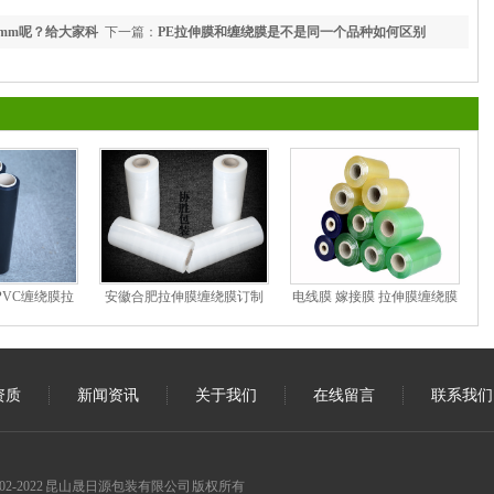
0mm呢？给大家科
下一篇：
PE拉伸膜和缠绕膜是不是同一个品种如何区别
PVC缠绕膜拉
安徽合肥拉伸膜缠绕膜订制
电线膜 嫁接膜 拉伸膜缠绕膜
过ROHS认证
缠绕膜厂商 缠绕膜批发厂家
分切膜PVC电线膜通过SGS
工厂
缠绕膜价格50CM缠绕膜缠绕
认证
膜报价
资质
新闻资讯
关于我们
在线留言
联系我们
 © 2002-2022 昆山晟日源包装有限公司 版权所有