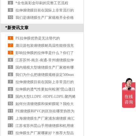
绕膜？
*全包装彩盒印刷的完整工艺流程
拉伸缠绕膜目前在国际上非常流行的
一种包装形
我们是缠绕膜生产厂家规格齐全价格
合理
*新资讯文章
PE拉伸膜优势是无法替代的
晟日源包装缠绕膜耐高温性能很强充
分发挥它的优点
影响拉伸膜的拉伸率是什么？你们了
解吗？
江苏苏州-南京-南通-常州缠绕膜拉伸
膜蓝色缠绕膜PVC保护膜通过超强机
国内规模大型缠绕膜生产厂家都有哪
用缠绕膜ROHS等环保认证生产厂
些公司？华东华中华北华西大型拉伸
我们为什么把缠绕膜规格设定500mm
缠绕膜生产厂家？
呢？给大家科普一下
拉伸缠绕膜目前在国际上非常流行的
一种包装形
拉伸膜的透气性要如何检测?昆山晟日
源包装带大家分析？
国内大型LLDPE -HDPE-LDPE-聚丙烯
PP-茂金属一级塑料原料经销商，石化
如何分清缠绕膜和保鲜膜呢？我给大
开单发货快
家好好聊聊这个话题？
PE缠绕膜和PVC的区别在哪里协胜为
你解答？？？
上海缠绕膜生产厂家浦东缠绕膜 南汇
缠绕膜 奉贤缠绕膜 青浦缠绕膜 安亭
江苏省苏州昆山手用缠绕膜和机用缠
缠绕膜外贸出拉伸膜公司印字缠绕膜
绕膜区别
拉伸膜生产厂家哪家好？推荐大型品