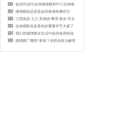
牌厂家昆山晟日源包装材料有限公司
如何区别PE拉伸缠绕膜和PVC拉伸缠
绕膜？
缠绕膜的品质是如何检测有哪些方
法？
江西南昌 九江 景德镇 鹰潭 新余 萍乡
赣州 上饶 抚州 宜春 吉安【缠绕膜生
拉伸膜配色是着色的重要环节大家了
产厂家】【拉伸膜生产厂家】【机用
解吗？
我们把缠绕膜在生活中如何使用的技
缠绕膜】
巧分享给大家？
缠绕膜厂哪里*多呢？协胜包装为解答