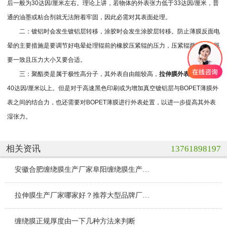
后一般为30达因/厘米左右。理论上讲，若物体的外表张力低于33达因/厘米，普
通的油墨或粘合剂就无法附着牢固，因此必需对其表面处理。
二：镀铝时会发生镀铝层转移，涂胶时会发生涂胶层转移。防止薄膜反面电
晕的主要措施是要调节好电晕处理辊前的橡胶压紧辊的压力，压紧辊两端压力既
要一致且压力大小又要合适。
三：聚酯类是属于极性高分子，其外表自由能较高，
拉伸膜外表
湿张力在
40达因/厘米以上。但是对于高速黑色印刷或为增加真空镀铝层与BOPET薄膜外
表之间的结合力，也还需要对BOPET薄膜进行外表处置，以进一步提高其外表
湿张力。
相关资讯
13761898197
安徽合肥缠绕膜生产厂家阜阳缠绕膜生产厂家亳州缠绕膜生产厂家蚌埠缠绕膜生产厂家临泉缠绕膜生产厂家界首缠绕膜生产厂家
拉伸膜生产厂家哪家好？推荐大型品牌厂家昆山晟日源包装材料有限公司
缠绕膜正规厚度由一下几种方法来判断